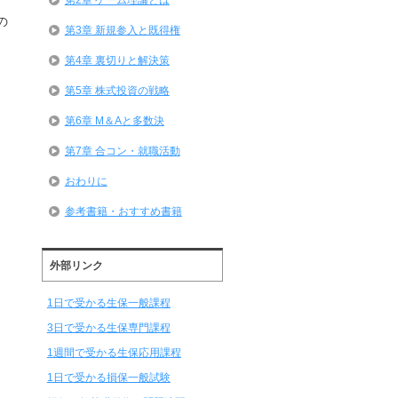
の
第3章 新規参入と既得権
第4章 裏切りと解決策
第5章 株式投資の戦略
第6章 M＆Aと多数決
第7章 合コン・就職活動
おわりに
参考書籍・おすすめ書籍
外部リンク
1日で受かる生保一般課程
3日で受かる生保専門課程
1週間で受かる生保応用課程
1日で受かる損保一般試験