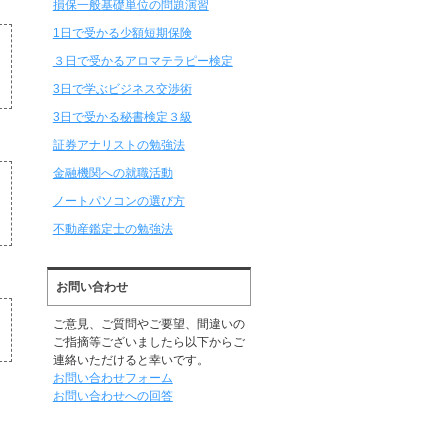
損保一般基礎単位の問題演習
1日で受かる少額短期保険
３日で受かるアロマテラピー検定
3日で学ぶビジネス交渉術
3日で受かる秘書検定３級
証券アナリストの勉強法
金融機関への就職活動
ノートパソコンの選び方
不動産鑑定士の勉強法
お問い合わせ
ご意見、ご質問やご要望、間違いの
ご指摘等ございましたら以下からご
連絡いただけると幸いです。
お問い合わせフォーム
に
お問い合わせへの回答
る