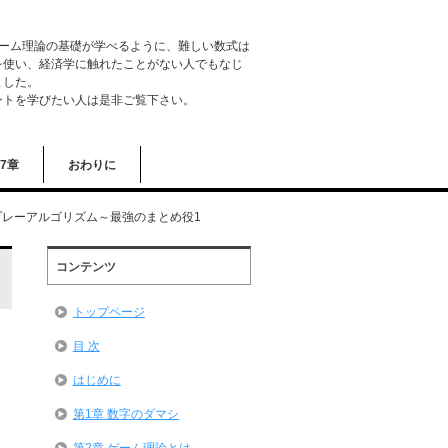
ゲーム理論の基礎が学べるように、難しい数式は
を使い、経済学に触れたことがない人でもなじ
ました。
ントを学びたい人は是非ご覧下さい。
7章
おわりに
プレーアルゴリズム～最強のまとめ役1
コンテンツ
トップページ
ま
目 次
はじめに
第1章 数字のダマシ
第2章 ゲーム理論とは