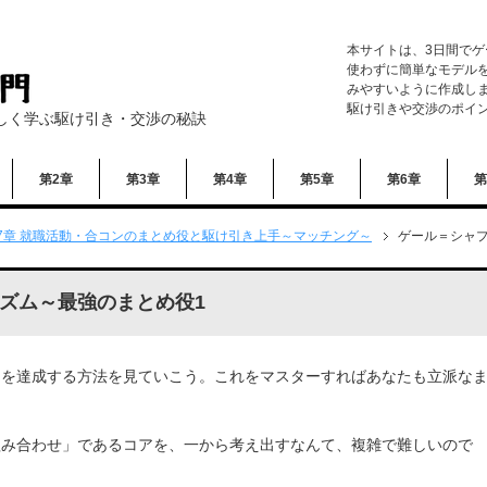
本サイトは、3日間で
使わずに簡単なモデル
みやすいように作成し
駆け引きや交渉のポイ
楽しく学ぶ駆け引き・交渉の秘訣
第2章
第3章
第4章
第5章
第6章
第
7章 就職活動・合コンのまとめ役と駆け引き上手～マッチング～
ゲール＝シャ
ズム～最強のまとめ役1
アを達成する方法を見ていこう。これをマスターすればあなたも立派な
組み合わせ」であるコアを、一から考え出すなんて、複雑で難しいので